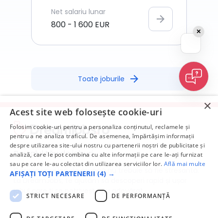
Net
salariu lunar
arrow_forward
800
-
1 600
EUR
✕
arrow_forward
Toate joburile
×
Acest site web folosește cookie-uri
Folosim cookie-uri pentru a personaliza conținutul, reclamele și
pentru a ne analiza traficul. De asemenea, împărtășim informații
despre utilizarea site-ului nostru cu partenerii noștri de publicitate și
Portalul tău de joburi
analiză, care le pot combina cu alte informații pe care le-ați furnizat
sau pe care le-au colectat din utilizarea serviciilor lor.
Află mai multe
Găsirea unui loc de muncă nu trebuie să fie stresantă.
AFIȘAȚI TOȚI PARTENERII
(4) →
La DreamJobs, te ajutăm să descoperi rapid și ușor
jobul care ți se potrivește cu adevărat.
STRICT NECESARE
DE PERFORMANȚĂ