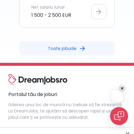
Net
salariu lunar
arrow_forward
1 500
-
2 500
EUR
arrow_forward
Toate joburile
✕
Portalul tău de joburi
Găsirea unui loc de muncă nu trebuie să fie stresantă.
La DreamJobs, te ajutăm să descoperi rapid și ușor
jobul care ți se potrivește cu adevărat.