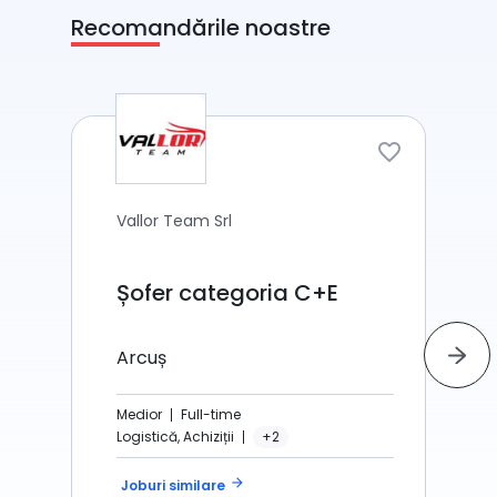
Recomandările noastre
Vallor Team Srl
Șofer categoria C+E
Arcuș
Medior
Full-time
Logistică, Achiziții
+2
arrow_forward
Joburi similare