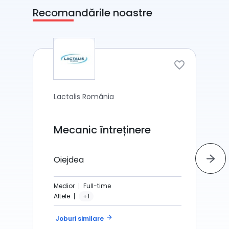
Recomandările noastre
Lactalis România
Mecanic întreținere
Oiejdea
Medior
Full-time
Altele
+1
arrow_forward
Joburi similare