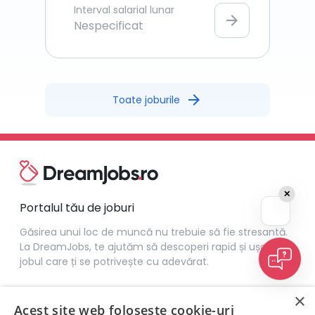
Interval salarial lunar
arrow_forward
Nespecificat
arrow_forward
Toate joburile
✕
Portalul tău de joburi
Găsirea unui loc de muncă nu trebuie să fie stresantă.
La DreamJobs, te ajutăm să descoperi rapid și ușor
jobul care ți se potrivește cu adevărat.
×
Acest site web folosește cookie-uri