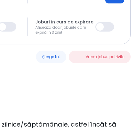
Joburi în curs de expirare
Afișează doar joburile care
expiră în 3 zile!
Șterge tot
Vreau joburi potrivite
ob zilnice/săptămânale, astfel încât să