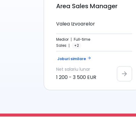
Area Sales Manager
Valea Izvoarelor
Medior
Full-time
Sales
+2
arrow_forward
Joburi similare
Net
salariu lunar
arrow_forward
1 200
-
3 500
EUR