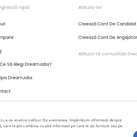
ighează rapid
Alătură-te!
uri
Creează Cont De Candidat
mpanii
Creează Cont De Angajato
g
Alătură-te comunității Dr
Ce Să Alegi DreamJobs?
hipa DreamJobs
ntact
ntru a ne analiza traficul. De asemenea, împărtășim informații despre
ză, care le pot combina cu alte informații pe care le-ați furnizat sau pe