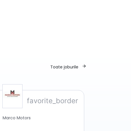
arrow_forward
Toate joburile
Marco Motors
Telog Rom