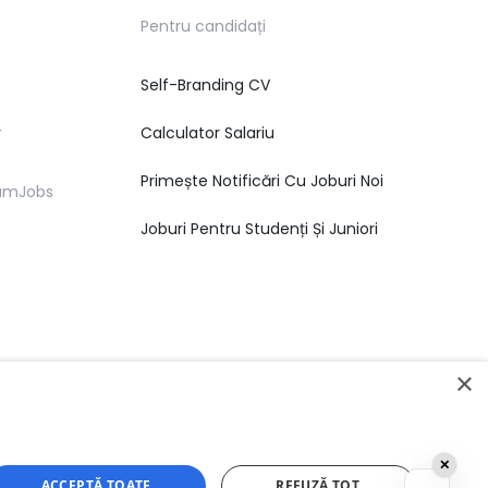
Pentru candidați
Self-Branding CV
r
Calculator Salariu
Primește Notificări Cu Joburi Noi
eamJobs
Joburi Pentru Studenți Și Juniori
×
✕
ACCEPTĂ TOATE
REFUZĂ TOT