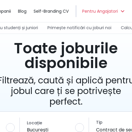
expand_more
panii
Blog
Self-Branding CV
Pentru Angajatori
 studenți și juniori
Primește notificări cu joburi noi
Calcu
Toate joburile
disponibile
Filtrează, caută și aplică pentr
jobul care ți se potrivește
perfect.
Tip
Locație
București
Contract de ser