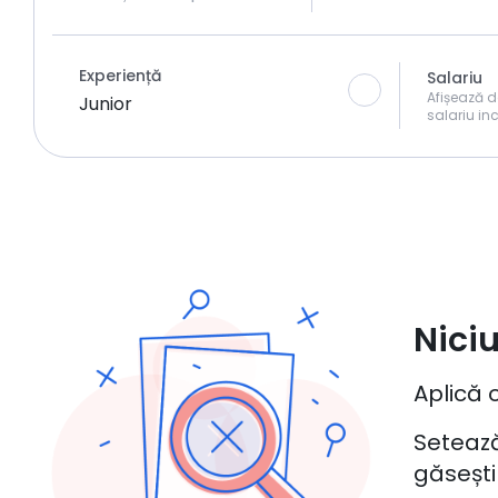
Experiență
Salariu
Afișează d
Junior
salariu inc
Niciu
Aplică o
Setează
găsești