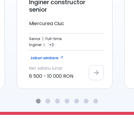
Inginer constructor
senior
Miercurea Ciuc
Senior
Full-time
Inginer
+2
arrow_forward
Joburi similare
Net
salariu lunar
arrow_forward
6 500
-
10 000
RON