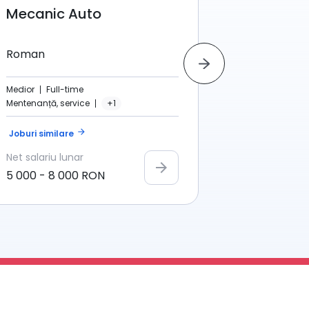
Mecanic Auto
Electric
Roman
Valea Izv
Medior
Full-time
Medior
Ful
Mentenanță, service
+1
Altele
+1
arrow_forward
Joburi similare
Joburi simi
Net
salariu lunar
Net
salariu
arrow_forward
5 000
-
8 000
RON
800
-
1 60