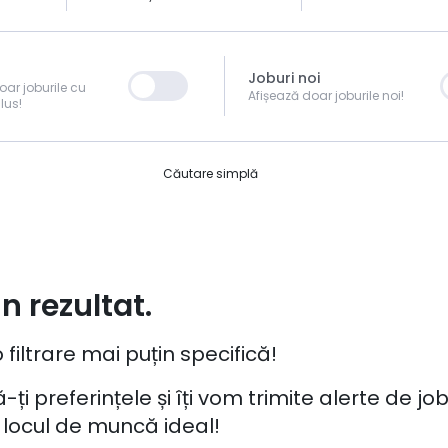
Joburi noi
oar joburile cu
Afișează doar joburile noi!
lus!
Căutare simplă
n rezultat.
 filtrare mai puțin specifică!
-ți preferințele și îți vom trimite alerte de j
 locul de muncă ideal!