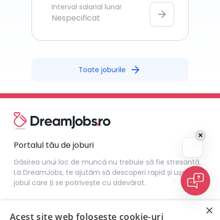
Interval salarial lunar
arrow_forward
Nespecificat
arrow_forward
Toate joburile
✕
Portalul tău de joburi
Găsirea unui loc de muncă nu trebuie să fie stresantă.
La DreamJobs, te ajutăm să descoperi rapid și ușor
jobul care ți se potrivește cu adevărat.
×
Acest site web folosește cookie-uri