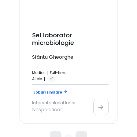
Șef laborator
microbiologie
Sfântu Gheorghe
Medior
Full-time
Altele
+1
arrow_forward
Joburi similare
Interval salarial lunar
arrow_forward
Nespecificat