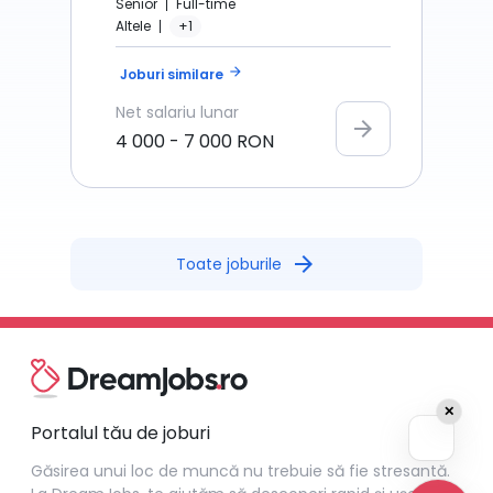
Senior
Full-time
Altele
+1
arrow_forward
Joburi similare
Net
salariu lunar
arrow_forward
4 000
-
7 000
RON
arrow_forward
Toate joburile
✕
Portalul tău de joburi
Găsirea unui loc de muncă nu trebuie să fie stresantă.