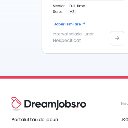
Medior
Full-time
Sales
+2
arrow_forward
Joburi similare
Interval salarial lunar
arrow_forward
Nespecificat
Nav
Portalul tău de joburi
Job