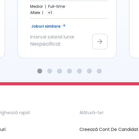
Medior
Full-time
Altele
+1
arrow_forward
Joburi similare
Interval salarial lunar
arrow_forward
Nespecificat
ighează rapid
Alătură-te!
uri
Creează Cont De Candidat