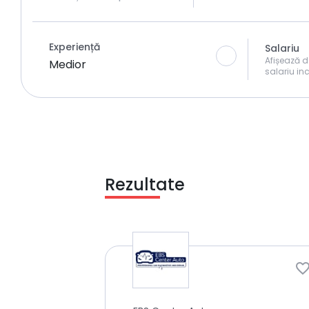
Experiență
Salariu
Afișează d
Medior
salariu inc
Rezultate