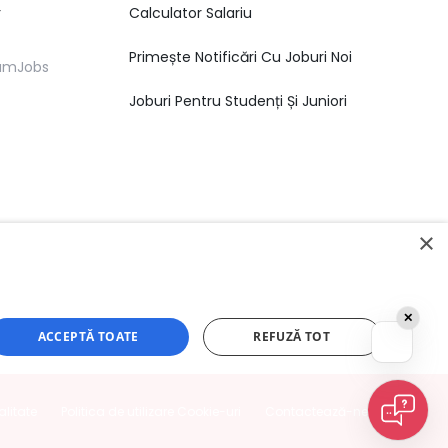
r
Calculator Salariu
Primește Notificări Cu Joburi Noi
eamJobs
Joburi Pentru Studenți Și Juniori
×
✕
ACCEPTĂ TOATE
REFUZĂ TOT
alitate
Politica de utilizare Cookie-uri
Contactează-ne