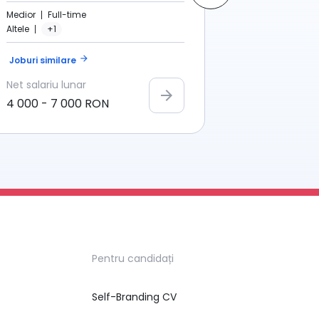
Medior
Ful
Medior
Full-time
Muncitori Cal
Altele
+1
+2
arrow_forward
Joburi similare
Joburi simi
Net
salariu lunar
Interval sal
arrow_forward
4 000
-
7 000
RON
Nespecifi
Pentru candidați
Self-Branding CV