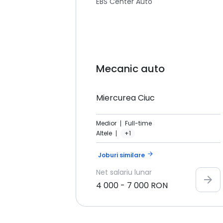
EBS Center Auto
Mecanic auto
Miercurea Ciuc
Medior
Full-time
Altele
+1
arrow_forward
Joburi similare
Net
salariu lunar
arrow_forward
4 000
-
7 000
RON