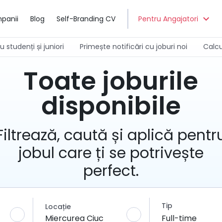
expand_more
panii
Blog
Self-Branding CV
Pentru Angajatori
 studenți și juniori
Primește notificări cu joburi noi
Calcu
Toate joburile
disponibile
Filtrează, caută și aplică pentr
jobul care ți se potrivește
perfect.
Tip
Locație
Miercurea Ciuc
Full-time