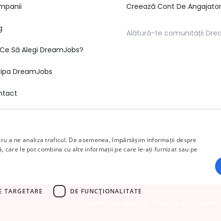
mpanii
Creează Cont De Angajato
g
Alătură-te comunității Dr
Ce Să Alegi DreamJobs?
hipa DreamJobs
ntact
ntru a ne analiza traficul. De asemenea, împărtășim informații despre
ză, care le pot combina cu alte informații pe care le-ați furnizat sau pe
E TARGETARE
DE FUNCŢIONALITATE
Termeni de utilizare
Politica de confidenți