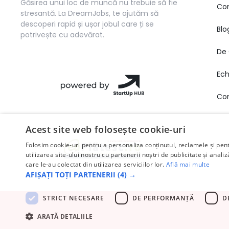
Găsirea unui loc de muncă nu trebuie să fie
Co
stresantă. La DreamJobs, te ajutăm să
descoperi rapid și ușor jobul care ți se
Blo
potrivește cu adevărat.
De 
Ec
Co
Acest site web folosește cookie-uri
Folosim cookie-uri pentru a personaliza conținutul, reclamele și pe
utilizarea site-ului nostru cu partenerii noștri de publicitate și anali
care le-au colectat din utilizarea serviciilor lor.
Află mai multe
AFIȘAȚI TOȚI PARTENERII
(4) →
STRICT NECESARE
DE PERFORMANȚĂ
D
ARATĂ DETALIILE