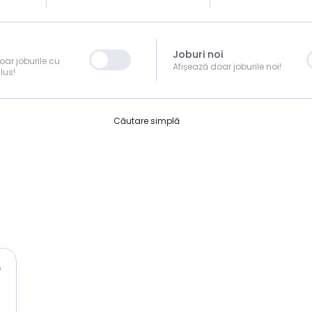
Joburi noi
oar joburile cu
Afișează doar joburile noi!
lus!
Căutare simplă