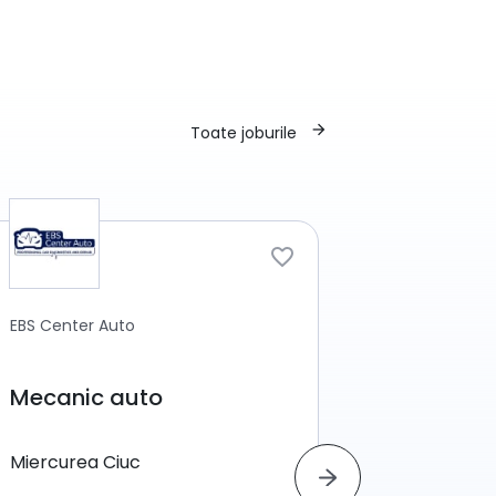
arrow_forward
Toate joburile
MARMOLUX
EBS Center Auto
Operato
Mecanic auto
marmu
Craiova
Miercurea Ciuc