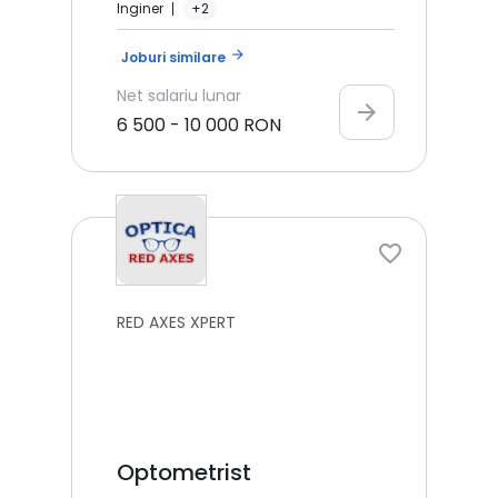
Inginer
+2
arrow_forward
Joburi similare
Net
salariu lunar
arrow_forward
6 500
-
10 000
RON
RED AXES XPERT
Optometrist