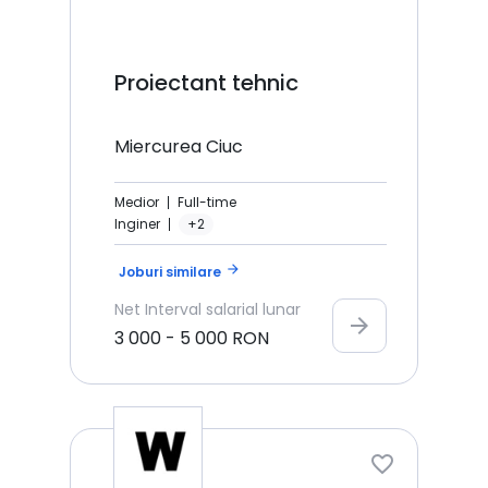
Proiectant tehnic
Miercurea Ciuc
Medior
Full-time
Inginer
+2
arrow_forward
Joburi similare
Net
Interval salarial lunar
arrow_forward
3 000
-
5 000
RON