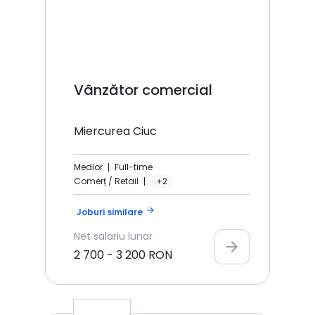
Vânzător comercial
Miercurea Ciuc
Medior
Full-time
Comerț / Retail
+2
arrow_forward
Joburi similare
Net
salariu lunar
arrow_forward
2 700
-
3 200
RON