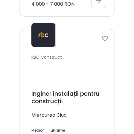
arrow_forward
4 000
-
7 000
RON
RBC Construct
Inginer instalații pentru
construcții
Miercurea Ciuc
Medior
Full-time