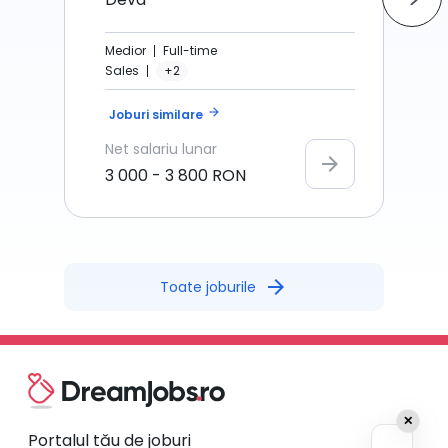
Medior
Full-time
Sales
+2
arrow_forward
Joburi similare
Net
salariu lunar
arrow_forward
3 000
-
3 800
RON
arrow_forward
Toate joburile
✕
Portalul tău de joburi