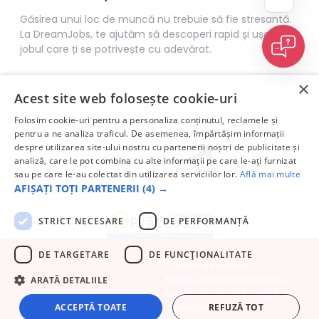
Găsirea unui loc de muncă nu trebuie să fie stresantă.
La DreamJobs, te ajutăm să descoperi rapid și ușor
jobul care ți se potrivește cu adevărat.
×
Acest site web folosește cookie-uri
Folosim cookie-uri pentru a personaliza conținutul, reclamele și
pentru a ne analiza traficul. De asemenea, împărtășim informații
despre utilizarea site-ului nostru cu partenerii noștri de publicitate și
analiză, care le pot combina cu alte informații pe care le-ați furnizat
sau pe care le-au colectat din utilizarea serviciilor lor.
Află mai multe
AFIȘAȚI TOȚI PARTENERII
(4) →
STRICT NECESARE
DE PERFORMANȚĂ
DE TARGETARE
DE FUNCŢIONALITATE
Termeni de utilizare
Politica de confidențialitate
ARATĂ DETALIILE
Politica de utilizare Cookie-uri
ACCEPTĂ TOATE
REFUZĂ TOT
Contactează-ne