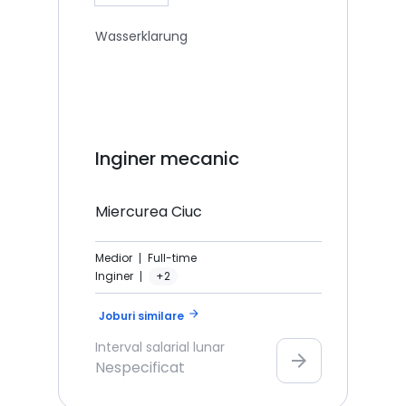
Wasserklarung
Inginer mecanic
Miercurea Ciuc
Medior
Full-time
Inginer
+2
arrow_forward
Joburi similare
Interval salarial lunar
arrow_forward
Nespecificat