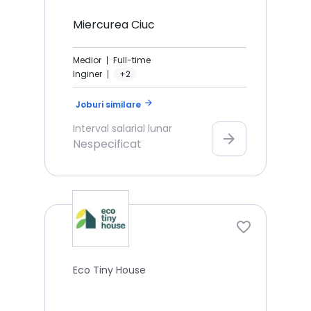
Miercurea Ciuc
Medior
Full-time
Inginer
+2
arrow_forward
Joburi similare
Interval salarial lunar
arrow_forward
Nespecificat
Eco Tiny House