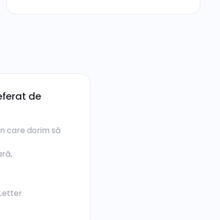
ferat de
în care dorim să
ră,
Letter