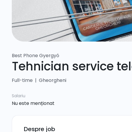
Best Phone Gyergyó
Tehnician service te
Full-time
|
Gheorgheni
Salariu
Nu este menționat
Despre job