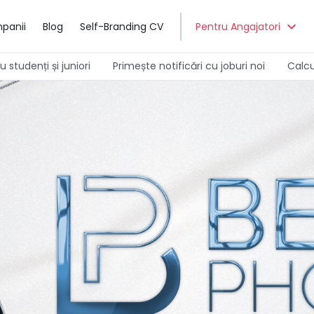
expand_more
panii
Blog
Self-Branding CV
Pentru Angajatori
 studenți și juniori
Primește notificări cu joburi noi
Calcu