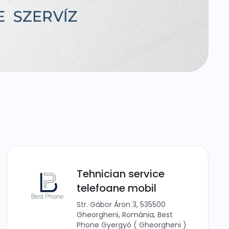
Tehnician service
telefoane mobil
Str. Gábor Áron 3, 535500
Gheorgheni, Románia, Best
Phone Gyergyó ( Gheorgheni )