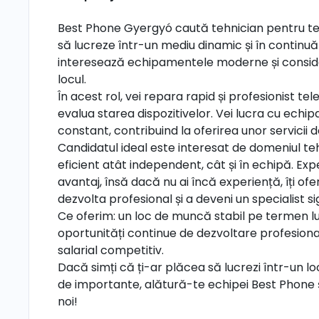
Best Phone Gyergyó caută tehnician pentru tel
să lucreze într-un mediu dinamic și în continuă
interesează echipamentele moderne și consideri 
locul.
În acest rol, vei repara rapid și profesionist tel
evalua starea dispozitivelor. Vei lucra cu ech
constant, contribuind la oferirea unor servicii d
Candidatul ideal este interesat de domeniul teh
eficient atât independent, cât și în echipă. Exp
avantaj, însă dacă nu ai încă experiență, îți of
dezvolta profesional și a deveni un specialist si
Ce oferim: un loc de muncă stabil pe termen lun
oportunități continue de dezvoltare profesion
salarial competitiv.
Dacă simți că ți-ar plăcea să lucrezi într-un l
de importante, alătură-te echipei Best Phone și 
noi!