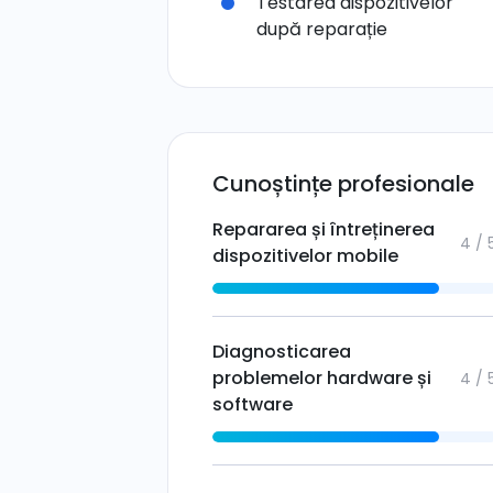
Testarea dispozitivelor
după reparație
Cunoștințe profesionale
Repararea și întreținerea
4 / 
dispozitivelor mobile
Diagnosticarea
problemelor hardware și
4 / 
software