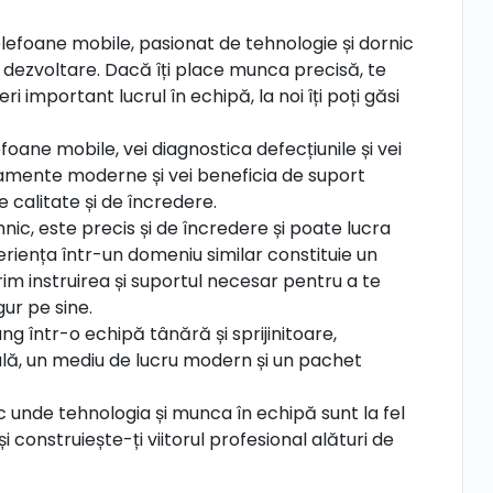
efoane mobile, pasionat de tehnologie și dornic
 dezvoltare. Dacă îți place munca precisă, te
important lucrul în echipă, la noi îți poți găsi
efoane mobile, vei diagnostica defecțiunile și vei
ipamente moderne și vei beneficia de suport
e calitate și de încredere.
nic, este precis și de încredere și poate lucra
eriența într-un domeniu similar constituie un
erim instruirea și suportul necesar pentru a te
gur pe sine.
g într-o echipă tânără și sprijinitoare,
ală, un mediu de lucru modern și un pachet
oc unde tehnologia și munca în echipă sunt la fel
construiește-ți viitorul profesional alături de