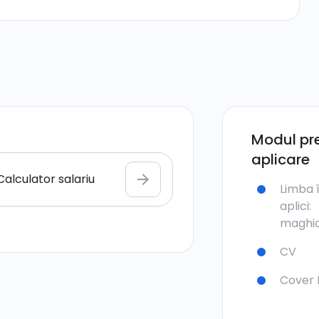
Modul pre
aplicare
Calculator salariu
arrow_forward
Limba 
aplici:
maghia
CV
Cover 