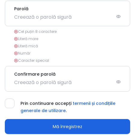
Parolă
visibility
Cel puțin 8 caractere
cancel
Literă mare
cancel
Literă mică
cancel
Număr
cancel
Caracter special
cancel
Confirmare parolă
visibility
Prin continuare accepți
termenii și condițiile
generale de utilizare
.
Mă înregistrez