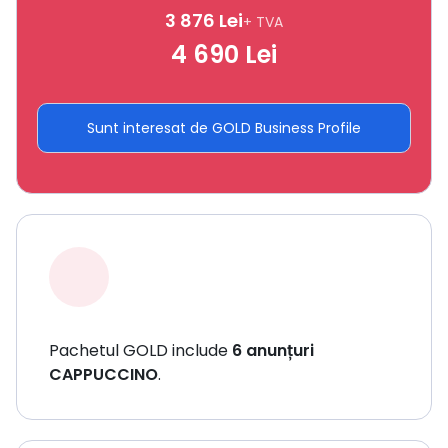
3 876 Lei
+ TVA
4 690 Lei
Sunt interesat de GOLD Business Profile
Pachetul GOLD include
6 anunțuri
CAPPUCCINO
.