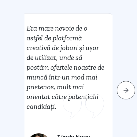
Era mare nevoie de o
La
astfel de platformă
pr
creativă de joburi și ușor
în
de utilizat, unde să
no
postăm ofertele noastre de
ef
muncă într-un mod mai
c
prietenos, mult mai
R
orientat către potențialii
candidați.
Tünde Nagy