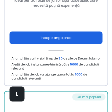
Ideal pentru roluri de junior ușor accesibile, care
necesită puțină experiență
Începe angajarea
Anunțul tău va fi vizibil timp de
30
de zile pe DreamJobs.ro.
Alertă de job instantanee trimisă către
5000
de candidați
relevanți
Anunțul tău de job va ajunge garantat la
1000
de
candidați relevanți
L
Cel mai popular