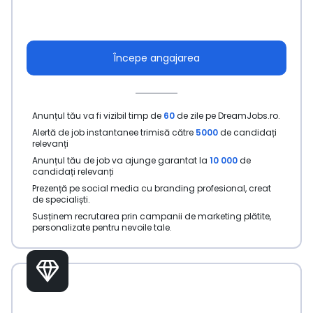
Începe angajarea
Anunțul tău va fi vizibil timp de
60
de zile pe DreamJobs.ro.
Alertă de job instantanee trimisă către
5000
de candidați
relevanți
Anunțul tău de job va ajunge garantat la
10 000
de
candidați relevanți
Prezență pe social media cu branding profesional, creat
de specialiști.
Susținem recrutarea prin campanii de marketing plătite,
personalizate pentru nevoile tale.