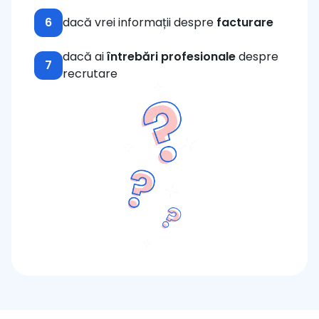
6
dacă vrei informații despre
facturare
dacă ai
întrebări profesionale
despre
7
recrutare