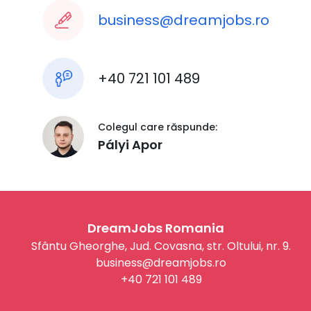
business@dreamjobs.ro
+40 721 101 489
Colegul care răspunde:
Pályi Apor
DreamJobs Romania
Sfântu Gheorghe, Jud. Covasna, str. Oltului, nr. 9.
business@dreamjobs.ro
+40 721 101 489