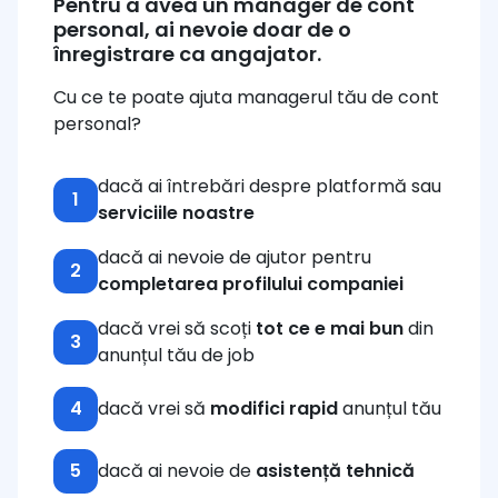
Pentru a avea un manager de cont
personal, ai nevoie doar de o
înregistrare ca angajator.
Cu ce te poate ajuta managerul tău de cont
personal?
dacă ai întrebări despre platformă sau
1
serviciile noastre
dacă ai nevoie de ajutor pentru
2
completarea profilului companiei
dacă vrei să scoți
tot ce e mai bun
din
3
anunțul tău de job
4
dacă vrei să
modifici rapid
anunțul tău
5
dacă ai nevoie de
asistență tehnică