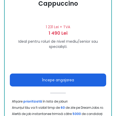
Cappuccino
1 231 Lei
+ TVA
1 490 Lei
Ideal pentru roluri de nivel mediu/senior sau
specialiști.
Începe angajarea
Afișare
prioritizată
în lista de joburi
Anunțul tău va fi vizibil timp de
60
de zile pe DreamJobs.ro.
Alertă de job instantanee trimisă către
5000
de candidați