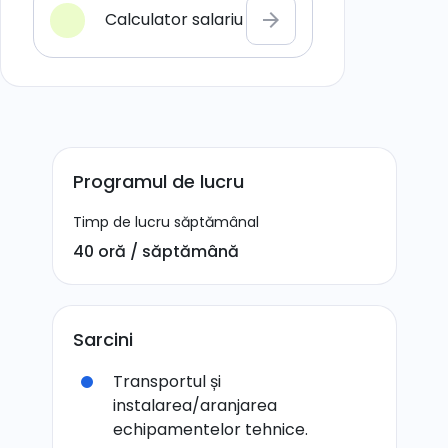
Calculator salariu
arrow_forward
Programul de lucru
Timp de lucru săptămânal
40 oră / săptămână
Sarcini
Transportul și
instalarea/aranjarea
echipamentelor tehnice.