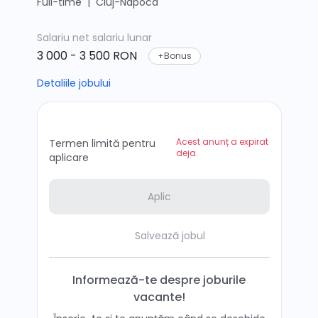
Full-time
|
Cluj-Napoca
Salariu net
salariu lunar
3 000 - 3 500 RON
+Bonus
Detaliile jobului
Acest anunț a expirat
Termen limită pentru
deja.
aplicare
Aplic
Salvează jobul
Informează-te despre joburile
vacante!