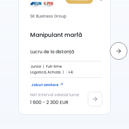
SK Business Group
Manipulant marfă
Lucru de la distanță
Junior
Full-time
Logistică, Achiziții
+4
arrow_forward
Joburi similare
Net
Interval salarial lunar
arrow_forward
1 600
-
2 300
EUR