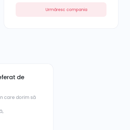
Urmăresc compania
ferat de
în care dorim să
ă,