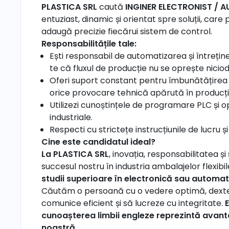
PLASTICA SRL
caută
INGINER ELECTRONIST / 
entuziast, dinamic și orientat spre soluții, care
adaugă precizie fiecărui sistem de control.
Responsabilitățile tale:
Ești responsabil de automatizarea și întrețin
te că fluxul de producție nu se oprește nicio
Oferi suport constant pentru îmbunătățirea ca
orice provocare tehnică apărută în producți
Utilizezi cunoștințele de programare PLC și
industriale.
Respecti cu strictețe instrucțiunile de lucru ș
Cine este candidatul ideal?
La PLASTICA SRL
, inovația, responsabilitatea și
succesul nostru în industria ambalajelor flexibil
studii superioare în electronică sau automat
Căutăm o persoană cu o vedere optimă, dexter
comunice eficient și să lucreze cu integritate.
E
cunoașterea limbii engleze reprezintă avant
noastră.