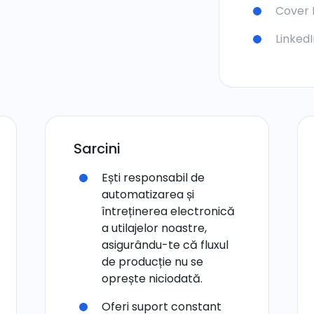
Cover 
Linked
Sarcini
Ești responsabil de
automatizarea și
întreținerea electronică
a utilajelor noastre,
asigurându-te că fluxul
de producție nu se
oprește niciodată.
Oferi suport constant