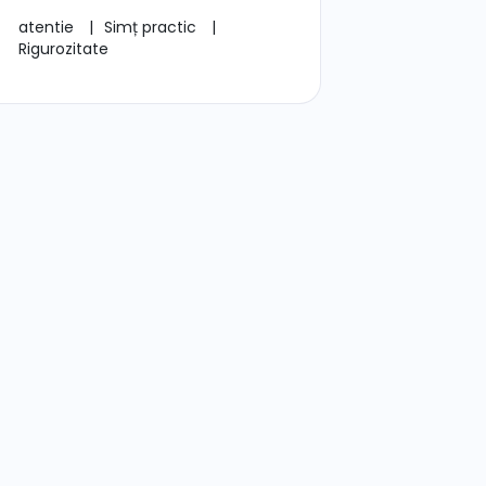
atentie
|
Simț practic
|
Rigurozitate