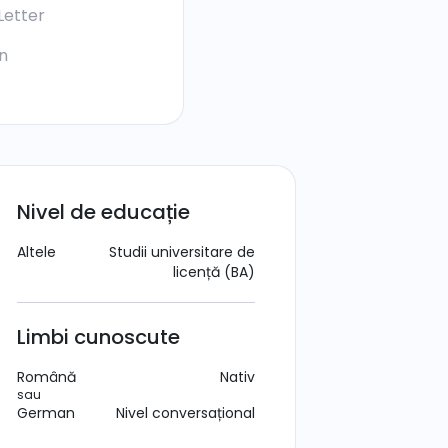
Letter
In
Nivel de educație
Altele
Studii universitare de
licență (BA)
Limbi cunoscute
Română
Nativ
sau
German
Nivel conversațional