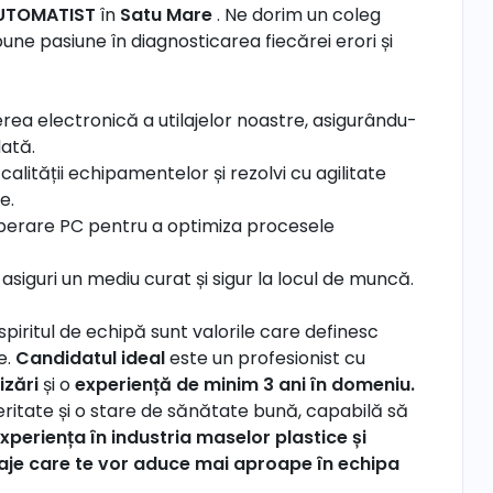
AUTOMATIST
în
Satu Mare
. Ne dorim un coleg
 pune pasiune în diagnosticarea fiecărei erori și
erea electronică a utilajelor noastre, asigurându-
dată.
lității echipamentelor și rezolvi cu agilitate
e.
 operare PC pentru a optimiza procesele
i asiguri un mediu curat și sigur la locul de muncă.
 spiritul de echipă sunt valorile care definesc
e.
Candidatul ideal
este un profesionist cu
izări
și o
experiență de minim 3 ani în domeniu.
itate și o stare de sănătate bună, capabilă să
xperiența în industria maselor plastice și
aje care te vor aduce mai aproape în echipa