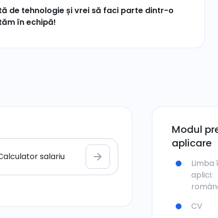
 de tehnologie și vrei să faci parte dintr-o
tăm în echipă!
Modul pre
aplicare
Calculator salariu
arrow_forward
Limba 
aplici:
român
CV