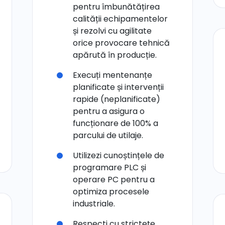
pentru îmbunătățirea
calității echipamentelor
și rezolvi cu agilitate
orice provocare tehnică
apărută în producție.
Execuți mentenanțe
planificate și intervenții
rapide (neplanificate)
pentru a asigura o
funcționare de 100% a
parcului de utilaje.
Utilizezi cunoștințele de
programare PLC și
operare PC pentru a
optimiza procesele
industriale.
Respecti cu strictețe