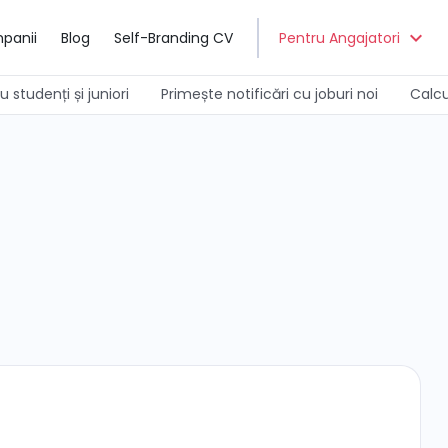
expand_more
panii
Blog
Self-Branding CV
Pentru Angajatori
 studenți și juniori
Primește notificări cu joburi noi
Calcu