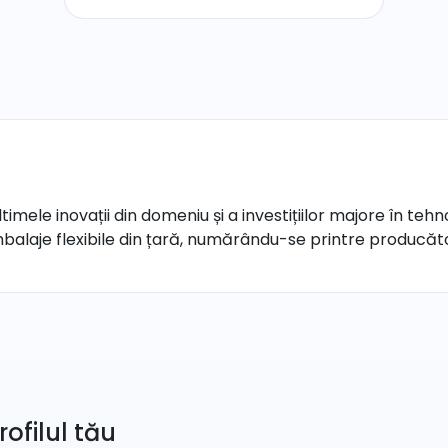
timele inovații din domeniu și a investițiilor majore în te
mbalaje flexibile din țară, numărându-se printre producă
rofilul tău