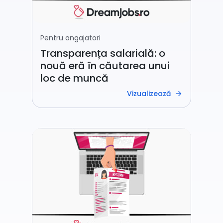
Pentru angajatori
Transparența salarială: o
nouă eră în căutarea unui
loc de muncă
Vizualizează
arrow_forward