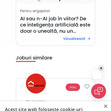
Pentru angajatori
AI sau n-AI job în viitor? De
ce inteligența artificială este
doar o unealtă, nu un
inamic
Vizualizează
arrow_forward
Joburi similare
✕
nou
Baumeister
×
Acest site web folosește cookie-uri