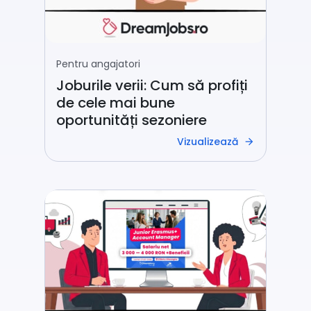
Pentru angajatori
Joburile verii: Cum să profiți
de cele mai bune
oportunități sezoniere
Vizualizează
arrow_forward