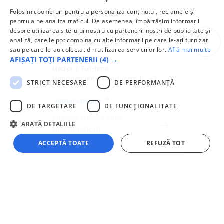
Șef de șantier
Folosim cookie-uri pentru a personaliza conținutul, reclamele și
pentru a ne analiza traficul. De asemenea, împărtășim informații
despre utilizarea site-ului nostru cu partenerii noștri de publicitate și
analiză, care le pot combina cu alte informații pe care le-ați furnizat
Sfântu Gheorghe
sau pe care le-au colectat din utilizarea serviciilor lor.
Află mai multe
AFIȘAȚI TOȚI PARTENERII
(4) →
Medior
Full-time
Management & Conducere
+2
STRICT NECESARE
DE PERFORMANȚĂ
arrow_forward
Joburi similare
DE TARGETARE
DE FUNCŢIONALITATE
Interval salarial lunar
arrow_forward
ARATĂ DETALIILE
Nespecificat
ACCEPTĂ TOATE
REFUZĂ TOT