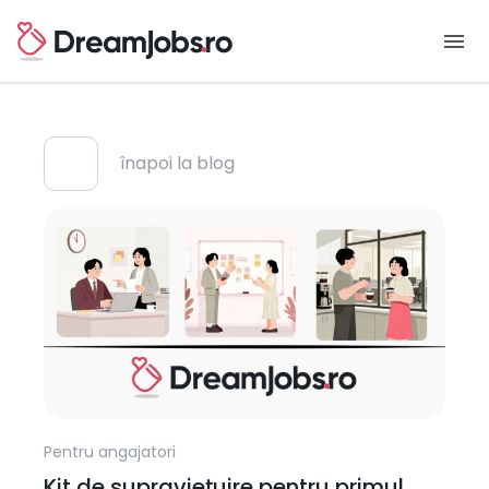
menu
înapoi la blog
Pentru angajatori
Kit de supraviețuire pentru primul