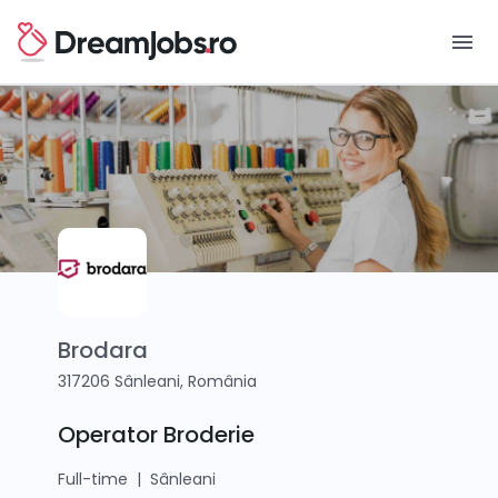
menu
Brodara
317206 Sânleani, România
Operator Broderie
Full-time
|
Sânleani