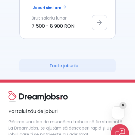
arrow_forward
Joburi similare
Brut
salariu lunar
arrow_forward
7 500
-
8 900
RON
Toate joburile
✕
Portalul tău de joburi
Găsirea unui loc de muncă nu trebuie să fie stresantă.
La DreamJobs, te ajutăm să descoperi rapid și ușor
jobul care ți se potrivește cu adevărat.