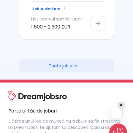
arrow_forward
Joburi similare
Net
Interval salarial lunar
arrow_forward
1 600
-
2 300
EUR
Toate joburile
✕
Portalul tău de joburi
Găsirea unui loc de muncă nu trebuie să fie stresantă.
La DreamJobs, te ajutăm să descoperi rapid și ușor