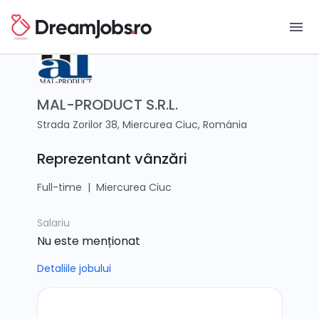
menu
MAL-PRODUCT S.R.L.
Strada Zorilor 38, Miercurea Ciuc, Románia
Reprezentant vânzări
Full-time
|
Miercurea Ciuc
Salariu
Nu este menționat
Detaliile jobului