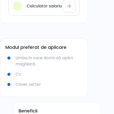
Calculator salariu
arrow_forward
Modul preferat de aplicare
Limba în care dorim să aplici:
maghiară,
CV
Cover Letter
Beneficii