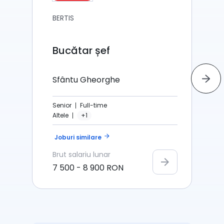
BERTIS
Bucătar șef
Sfântu Gheorghe
Senior
Full-time
Altele
+1
arrow_forward
Joburi similare
Brut
salariu lunar
arrow_forward
7 500
-
8 900
RON