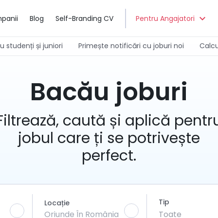
expand_more
panii
Blog
Self-Branding CV
Pentru Angajatori
 studenți și juniori
Primește notificări cu joburi noi
Calcu
Bacău joburi
Filtrează, caută și aplică pentr
jobul care ți se potrivește
perfect.
Tip
Locație
Toate