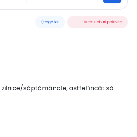
Șterge tot
Vreau joburi potrivite
ob zilnice/săptămânale, astfel încât să