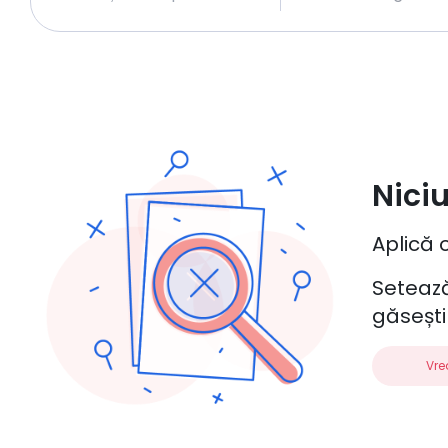
Niciu
Aplică o
Setează
găsești
Vre