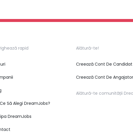
ighează rapid
Alătură-te!
uri
Creează Cont De Candidat
mpanii
Creează Cont De Angajato
g
Alătură-te comunității Dr
Ce Să Alegi DreamJobs?
hipa DreamJobs
ntact