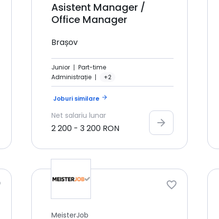
Asistent Manager /
Office Manager
Brașov
Junior
Part-time
Administrație
+2
arrow_forward
Joburi similare
Net
salariu lunar
arrow_forward
2 200
-
3 200
RON
MeisterJob