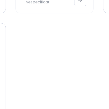
arrow_forward
Nespecificat