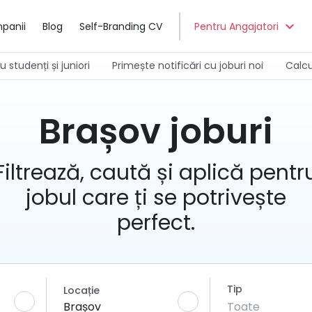
expand_more
panii
Blog
Self-Branding CV
Pentru Angajatori
 studenți și juniori
Primește notificări cu joburi noi
Calcu
Brașov joburi
Filtrează, caută și aplică pentr
jobul care ți se potrivește
perfect.
Tip
Locație
Brașov
Toate