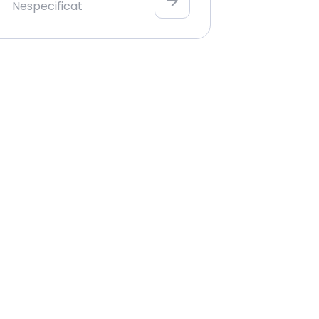
arrow_forward
Nespecificat