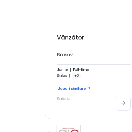
Vânzător
Brașov
Junior
Full-time
Sales
+2
arrow_forward
Joburi similare
Salariu
arrow_forward