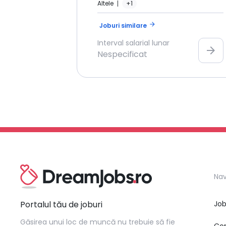
Altele
+1
arrow_forward
Joburi similare
Interval salarial lunar
arrow_forward
Nespecificat
Nav
Portalul tău de joburi
Job
Găsirea unui loc de muncă nu trebuie să fie