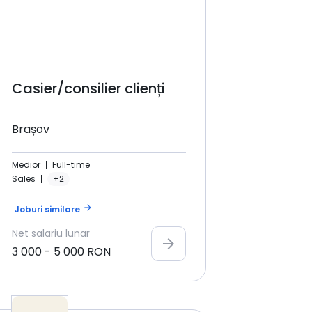
Casier/consilier clienți
Brașov
Medior
Full-time
Sales
+2
arrow_forward
Joburi similare
Net
salariu lunar
arrow_forward
3 000
-
5 000
RON