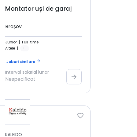
Montator uși de garaj
Brașov
Junior
Full-time
Altele
+1
arrow_forward
Joburi similare
Interval salarial lunar
arrow_forward
Nespecificat
KALEIDO