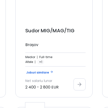
Sudor MIG/MAG/TIG
Brașov
Medior
Full-time
Altele
+1
arrow_forward
Joburi similare
Net
salariu lunar
arrow_forward
2 400
-
2 800
EUR