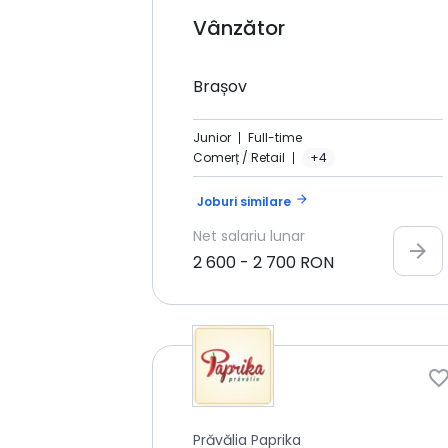
Vânzător
Brașov
Junior
Full-time
Comerț / Retail
+4
arrow_forward
Joburi similare
Net
salariu lunar
arrow_forward
2 600
-
2 700
RON
Prăvălia Paprika