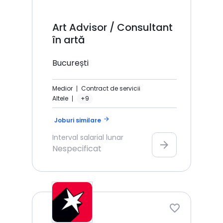
Art Advisor / Consultant
în artă
București
Medior
Contract de servicii
Altele
+9
arrow_forward
Joburi similare
Interval salarial lunar
arrow_forward
Nespecificat