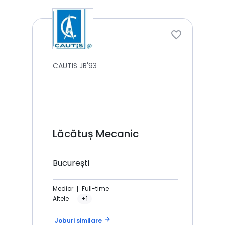
CAUTIS JB'93
Lăcătuș Mecanic
București
Medior
Full-time
Altele
+1
arrow_forward
Joburi similare