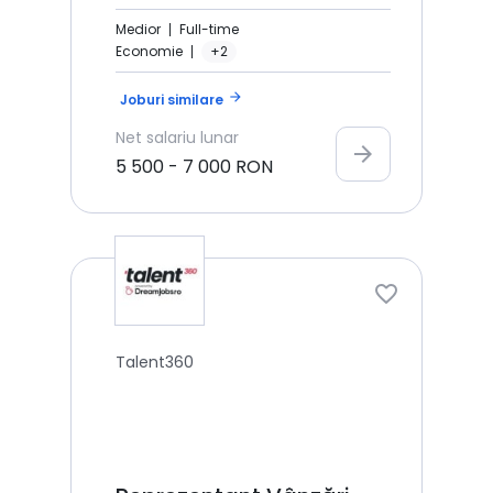
Medior
Full-time
Economie
+2
arrow_forward
Joburi similare
Net
salariu lunar
arrow_forward
5 500
-
7 000
RON
Talent360