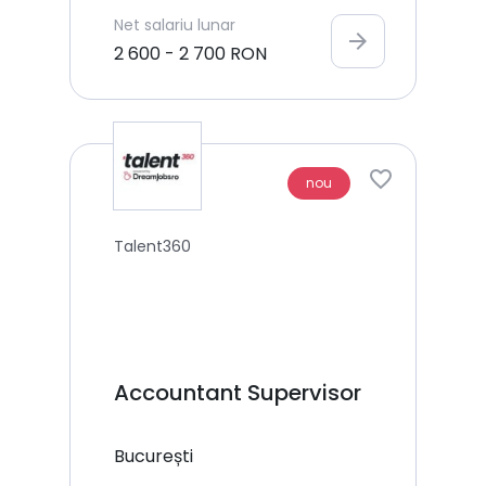
Net
salariu lunar
arrow_forward
2 600
-
2 700
RON
nou
Talent360
Accountant Supervisor
București