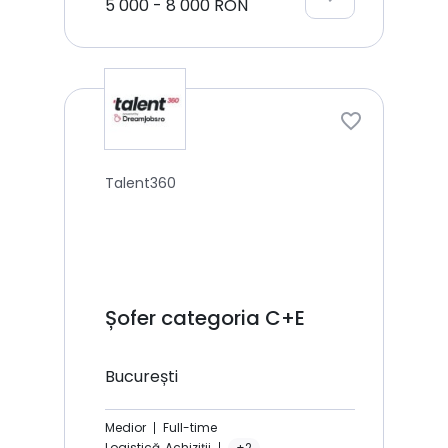
5 000
-
8 000
RON
Talent360
Șofer categoria C+E
București
Medior
Full-time
Logistică, Achiziții
+2