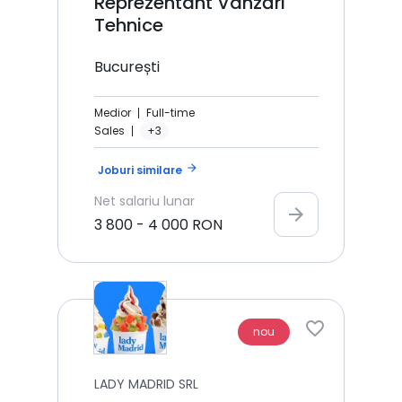
Reprezentant Vânzări
Tehnice
București
Medior
Full-time
Sales
+3
arrow_forward
Joburi similare
Net
salariu lunar
arrow_forward
3 800
-
4 000
RON
nou
LADY MADRID SRL