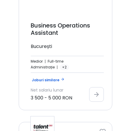
Business Operations
Assistant
București
Medior
Full-time
Administrație
+2
arrow_forward
Joburi similare
Net
salariu lunar
arrow_forward
3 500
-
5 000
RON