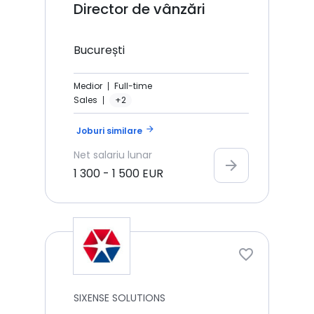
Director de vânzări
București
Medior
Full-time
Sales
+2
arrow_forward
Joburi similare
Net
salariu lunar
arrow_forward
1 300
-
1 500
EUR
SIXENSE SOLUTIONS