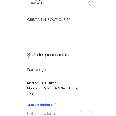
CRISTALLINI BOUTIQUE SRL
Șef de producție
București
Medior
Full-time
Muncitori Calificați & Necalificați
+2
arrow_forward
Joburi similare
Net
salariu lunar