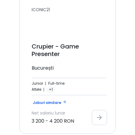
ICONIC21
Crupier - Game
Presenter
București
Junior
Full-time
Altele
+1
arrow_forward
Joburi similare
Net
salariu lunar
arrow_forward
3 200
-
4 200
RON