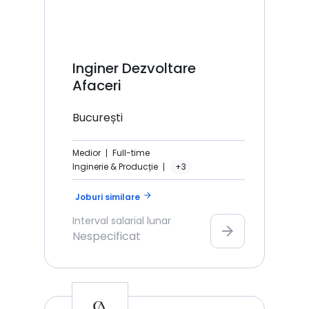
Inginer Dezvoltare
Afaceri
București
Medior
Full-time
Inginerie & Producție
+3
arrow_forward
Joburi similare
Interval salarial lunar
arrow_forward
Nespecificat