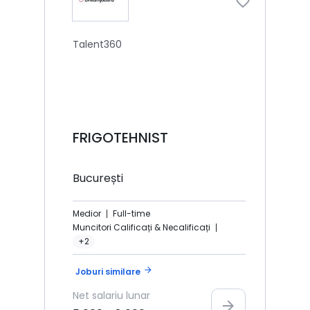
Talent360
FRIGOTEHNIST
București
Medior
Full-time
Muncitori Calificați & Necalificați
+2
arrow_forward
Joburi similare
Net
salariu lunar
arrow_forward