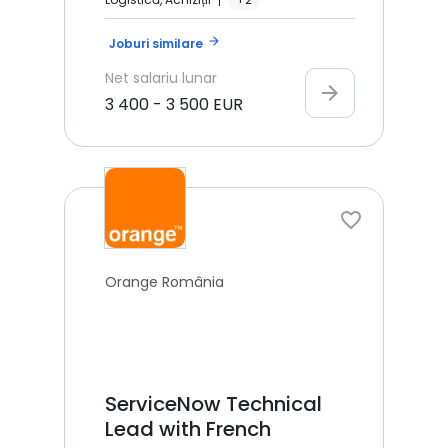
arrow_forward
Joburi similare
Net
salariu lunar
arrow_forward
3 400
-
3 500
EUR
Orange România
ServiceNow Technical
Lead with French