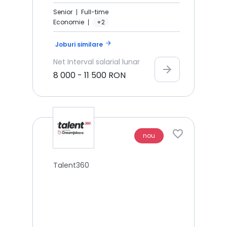
Senior
Full-time
Economie
+2
arrow_forward
Joburi similare
Net
Interval salarial lunar
arrow_forward
8 000
-
11 500
RON
nou
Talent360