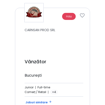
nou
CARNSAN PROD SRL
Vânzător
București
Junior
Full-time
Comerț / Retail
+4
arrow_forward
Joburi similare