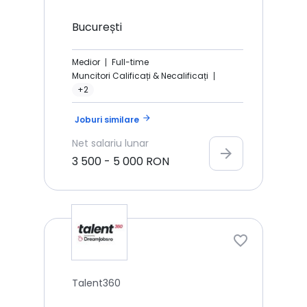
București
Medior
Full-time
Muncitori Calificați & Necalificați
+2
arrow_forward
Joburi similare
Net
salariu lunar
arrow_forward
3 500
-
5 000
RON
Talent360