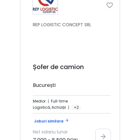
REP LOGISTIC CONCEPT SRL
Șofer de camion
București
Medior
Full-time
Logistică, Achiziții
+2
arrow_forward
Joburi similare
Net
salariu lunar
arrow_forward