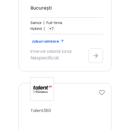
București
Senior
Full-time
Hybrid
+7
arrow_forward
Joburi similare
Interval salarial lunar
arrow_forward
Nespecificat
Talent360