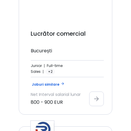
Lucrător comercial
București
Junior
Full-time
Sales
+2
arrow_forward
Joburi similare
Net
Interval salarial lunar
arrow_forward
800
-
900
EUR