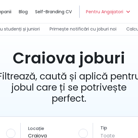
expand_more
panii
Blog
Self-Branding CV
Pentru Angajatori
 studenți și juniori
Primește notificări cu joburi noi
Calcu
Craiova joburi
Filtrează, caută și aplică pentr
jobul care ți se potrivește
perfect.
Tip
Locație
Craiova
Toate