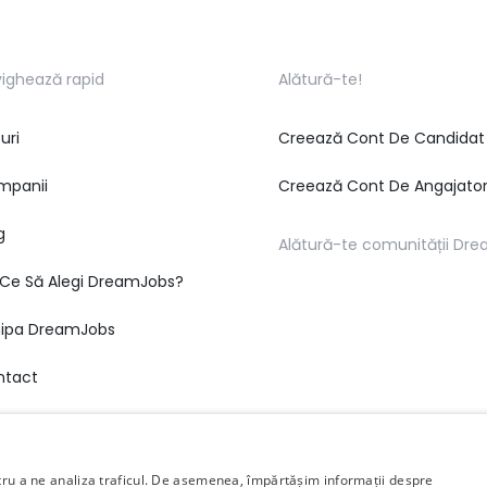
ighează rapid
Alătură-te!
uri
Creează Cont De Candidat
mpanii
Creează Cont De Angajato
g
Alătură-te comunității Dr
Ce Să Alegi DreamJobs?
hipa DreamJobs
ntact
ntru a ne analiza traficul. De asemenea, împărtășim informații despre