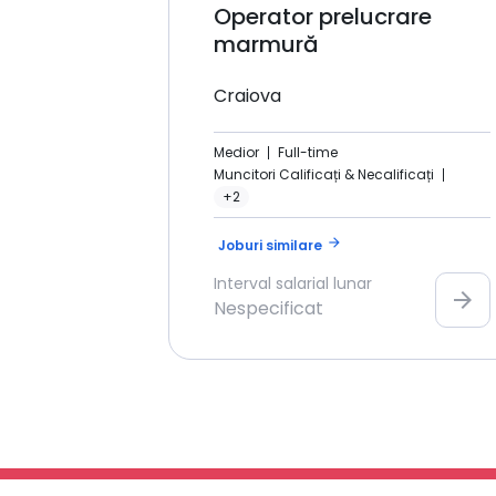
Operator prelucrare
marmură
Craiova
Medior
Full-time
Muncitori Calificați & Necalificați
+2
arrow_forward
Joburi similare
Interval salarial lunar
arrow_forward
Nespecificat