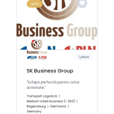
favorite
gold
1 joburi
SK Business Group
"Echipa perfectă pentru orice
activitate."
Transport, Logistică
Medium sized business (< 250)
Regensburg
Germania
Germany