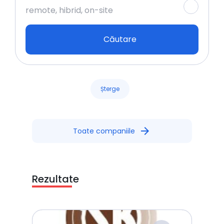
remote, hibrid, on-site
Căutare
Șterge
arrow_forward
Toate companiile
Rezultate