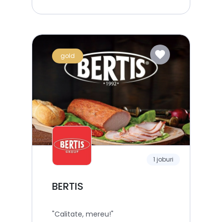
favorite
gold
1 joburi
BERTIS
"Calitate, mereu!"