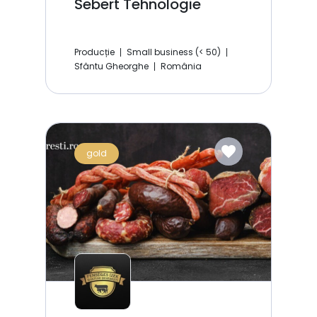
Sebert Tehnologie
Producție
Small business (< 50)
Sfântu Gheorghe
România
favorite
gold