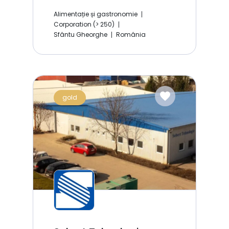
Alimentație și gastronomie
Corporation (> 250)
Sfântu Gheorghe
România
favorite
gold