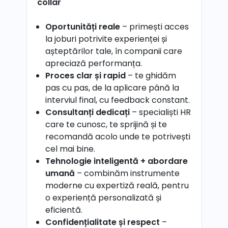
collar
Oportunități reale
– primești acces
la joburi potrivite experienței și
așteptărilor tale, în companii care
apreciază performanța.
Proces clar și rapid
– te ghidăm
pas cu pas, de la aplicare până la
interviul final, cu feedback constant.
Consultanți dedicați
– specialiști HR
care te cunosc, te sprijină și te
recomandă acolo unde te potrivești
cel mai bine.
Tehnologie inteligentă + abordare
umană
– combinăm instrumente
moderne cu expertiză reală, pentru
o experiență personalizată și
eficientă.
Confidențialitate și respect
–