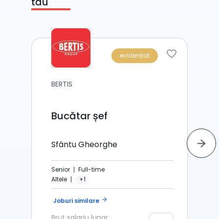
tău
evidențiat
BERTIS
Bucătar șef
Sfântu Gheorghe
Senior
Full-time
Altele
+1
arrow_forward
Joburi similare
Brut
salariu lunar