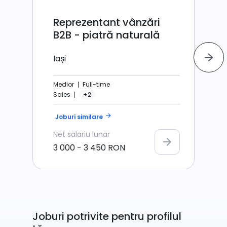
Reprezentant vânzări
B2B - piatră naturală
Iași
Medior
Full-time
Sales
+2
arrow_forward
Joburi similare
Net
salariu lunar
arrow_forward
3 000
-
3 450
RON
Joburi potrivite pentru profilul