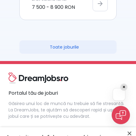
arrow_forward
7 500
-
8 900
RON
Toate joburile
✕
Portalul tău de joburi
Găsirea unui loc de muncă nu trebuie să fie stresantă.
La DreamJobs, te ajutăm să descoperi rapid și ușor
jobul care ți se potrivește cu adevărat.
×