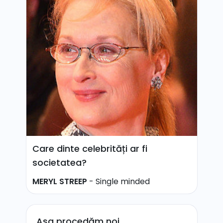
Care dinte celebrități ar fi
societatea?
MERYL STREEP
-
Single minded
Așa procedăm noi