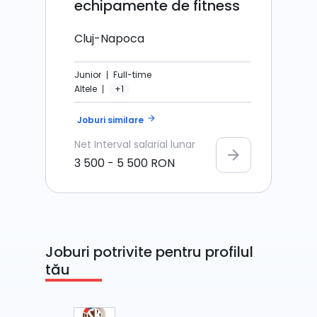
echipamente de fitness
Cluj-Napoca
Junior
Full-time
Altele
+1
arrow_forward
Joburi similare
Net
Interval salarial lunar
arrow_forward
3 500
-
5 500
RON
Joburi potrivite pentru profilul
tău