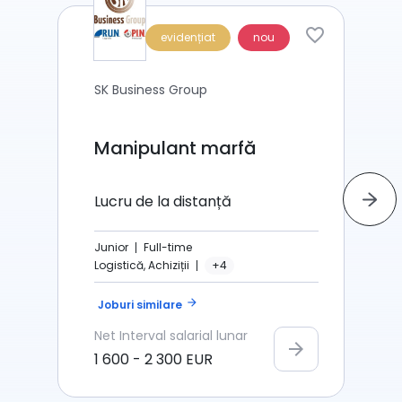
evidențiat
nou
SK Business Group
Manipulant marfă
Lucru de la distanță
Junior
Full-time
Logistică, Achiziții
+4
arrow_forward
Joburi similare
Net
Interval salarial lunar
arrow_forward
1 600
-
2 300
EUR