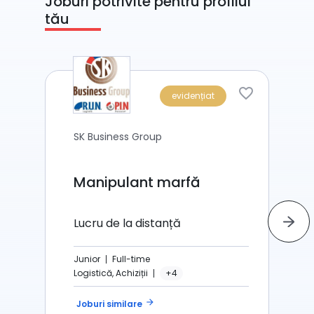
Joburi potrivite pentru profilul
tău
evidențiat
SK Business Group
Manipulant marfă
Lucru de la distanță
Junior
Full-time
Logistică, Achiziții
+4
arrow_forward
Joburi similare