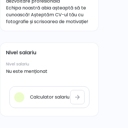
dezvoltare profesională
Echipa noastră abia așteaptă să te
cunoască! Așteptăm CV-ul tău cu
fotografie și scrisoarea de motivație!
Nivel salariu
Nivel salariu
Nu este menționat
Calculator salariu
arrow_forward