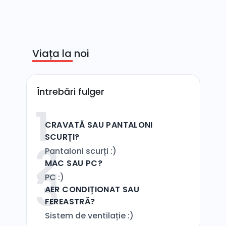
Viața la noi
Întrebări fulger
1
CRAVATĂ SAU PANTALONI
SCURȚI?
2
Pantaloni scurți :)
MAC SAU PC?
3
PC :)
AER CONDIȚIONAT SAU
FEREASTRĂ?
Sistem de ventilație :)