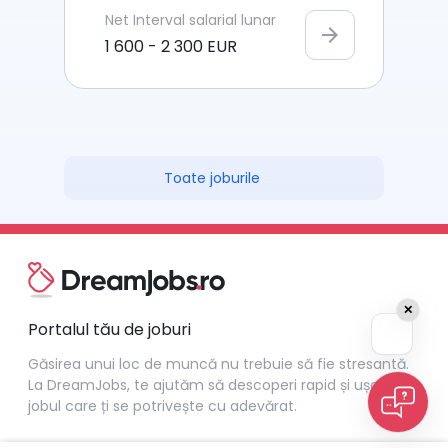
Net
Interval salarial lunar
arrow_forward
1 600
-
2 300
EUR
Toate joburile
✕
Portalul tău de joburi
Găsirea unui loc de muncă nu trebuie să fie stresantă.
La DreamJobs, te ajutăm să descoperi rapid și ușor
jobul care ți se potrivește cu adevărat.